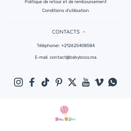
Politique de retour et de remboursement
Conditions d'utilisation
CONTACTS
Téléphoner:
+212625408584
E-mail:
contact@babyboss.ma
Instagram
Facebook
TikTok
Pinterest
Twitter
YouTube
Viméo
Whats