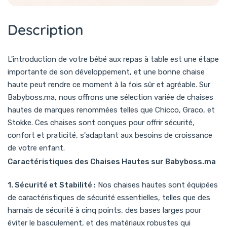
d'ajustement telles que des sièges rembourrés, des repose-pieds
réglables, et des plateaux amovibles pour une expérience de
Description
repas plus confortable et personnalisée.
Produit recommandé :
Chaise Haute Ajustable de Stokke
,
reconnue pour son design ergonomique et sa capacité à
L'introduction de votre bébé aux repas à table est une étape
s'adapter à la position de votre bébé.
importante de son développement, et une bonne chaise
3. Facilité de Nettoyage :
Les chaises hautes disponibles sur
haute peut rendre ce moment à la fois sûr et agréable. Sur
Babyboss.ma sont conçues avec des matériaux faciles à
Babyboss.ma, nous offrons une sélection variée de chaises
nettoyer. Les sièges, plateaux, et autres surfaces peuvent être
rapidement essuyés ou retirés pour un nettoyage plus
hautes de marques renommées telles que Chicco, Graco, et
approfondi, rendant le maintien de l'hygiène simple et efficace.
Stokke. Ces chaises sont conçues pour offrir sécurité,
confort et praticité, s'adaptant aux besoins de croissance
Produit recommandé :
Chaise Haute Facile à Nettoyer de
de votre enfant.
Graco
, avec des composants résistants à l'eau et une
structure qui ne garde pas les taches.
Caractéristiques des Chaises Hautes sur Babyboss.ma
Pourquoi Choisir Nos Chaises Hautes ?
1. Sécurité et Stabilité :
Nos chaises hautes sont équipées
1. Adaptabilité :
Nos chaises hautes sont conçues pour grandir
de caractéristiques de sécurité essentielles, telles que des
avec votre enfant, offrant des ajustements qui conviennent dès
harnais de sécurité à cinq points, des bases larges pour
l'âge de sevrage jusqu'aux premières années de l'enfance,
éviter le basculement, et des matériaux robustes qui