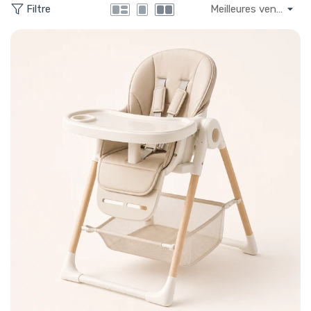
Filtre
L'introduction de votre bébé aux repas à table est une étape
importante de son développement, et une bonne chaise haute
peut rendre ce moment à la fois sûr et agréable. Sur
Babyboss.ma, nous offrons une sélection variée de chaises
hautes de marques renommées telles que Chicco, Graco, et
Stokke. Ces chaises sont conçues pour offrir sécurité, confort et
praticité, s'adaptant aux besoins de croissance de votre enfant.
Caractéristiques des Chaises Hautes sur Babyboss.ma
1. Sécurité et Stabilité :
Nos chaises hautes sont équipées de
caractéristiques de sécurité essentielles, telles que des harnais
de sécurité à cinq points, des bases larges pour éviter le
basculement, et des matériaux robustes qui supportent
activement la sécurité de votre enfant pendant l'utilisation.
Produit recommandé :
Chaise Haute Evolutive de Chicco
,
qui grandit avec votre enfant et offre plusieurs
ajustements pour garantir sa sécurité à chaque étape.
2. Confort et Ajustabilité :
Pour s'assurer que votre bébé est
toujours à l'aise, nos chaises hautes offrent des options