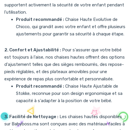
maximisant ainsi votre investissement.
supportent activement la sécurité de votre enfant pendant
2. Design et Style :
Nous sélectionnons des chaises hautes qui
l'utilisation.
non seulement répondent aux normes de sécurité et de confort,
Produit recommandé :
Chaise Haute Evolutive de
mais qui s'intègrent également parfaitement à votre intérieur
Chicco
, qui grandit avec votre enfant et offre plusieurs
avec des styles modernes et des couleurs attrayantes.
ajustements pour garantir sa sécurité à chaque étape.
3. Qualité et Durabilité :
En choisissant Babyboss.ma, vous
optez pour des produits fabriqués avec des matériaux de haute
2. Confort et Ajustabilité :
Pour s'assurer que votre bébé
qualité qui résistent à l'usure quotidienne et restent beaux et
est toujours à l'aise, nos chaises hautes offrent des options
fonctionnels au fil des années.
d'ajustement telles que des sièges rembourrés, des repose-
Conclusion
pieds réglables, et des plateaux amovibles pour une
expérience de repas plus confortable et personnalisée.
Choisir la bonne chaise haute sur Babyboss.ma vous permet de
Produit recommandé :
Chaise Haute Ajustable de
faire des repas un moment sûr, confortable, et agréable pour
Stokke
, reconnue pour son design ergonomique et sa
vous et votre bébé. Visitez notre site pour explorer notre
sélection complète et trouver la chaise haute qui répond le mieux
capacité à s'adapter à la position de votre bébé.
à vos attentes en matière de sécurité, de fonctionnalité et de
style.
3. Facilité de Nettoyage :
Les chaises hautes disponibles
sur Babyboss.ma sont conçues avec des matériaux faciles à