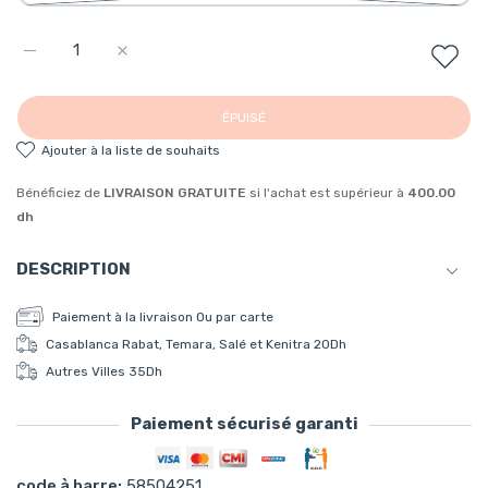
Augmenter la quantité de Grenouillère caramell garçon 3-6
Augmenter la quantité de Grenouillère caramell g
ÉPUISÉ
ajouter à la liste de souhaits
Bénéficiez de
LIVRAISON GRATUITE
si l'achat est supérieur à
400.00
dh
DESCRIPTION
Grenouillère caramell garçon
Paiement à la livraison Ou par carte
Casablanca Rabat, Temara, Salé et Kenitra 20Dh
The Grenouillère caramell garçon is a stylish and
Autres Villes 35Dh
comfortable onesie for baby boys. Made from high-quality
materials, this onesie is perfect for keeping your little one
Paiement sécurisé garanti
cozy and warm. The caramell color adds a touch of
Moyens de paiement
sweetness to the design, making it perfect for any
code à barre:
58504251