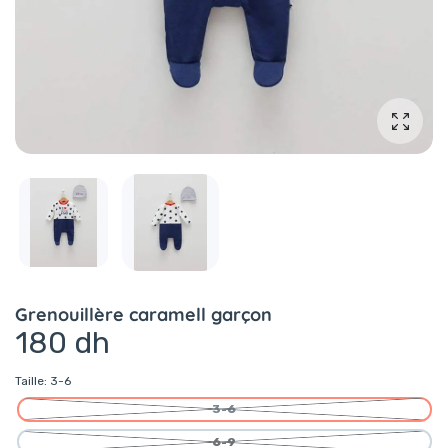
Agrandi
Grenouillère caramell garçon
180 dh
Taille:
3-6
3-6
6-9