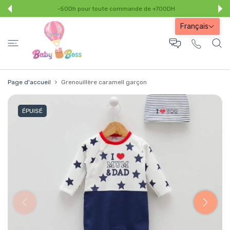
-50Dh pour toute commande de +700DH
SER AU CONTENU
Français
Page d'accueil
Grenouillère caramell garçon
ÉPUISÉ