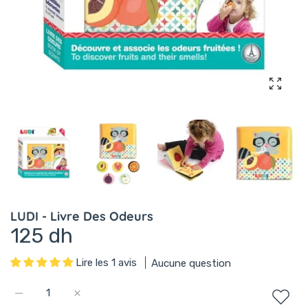
Agrandi
LUDI - Livre Des Odeurs
125 dh
Lire les 1 avis
Aucune question
Augmenter la quantité de LUDI - Livre Des Odeurs Default Tit
Augmenter la quantité de LUDI - Livre Des Odeurs