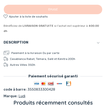
ÉPUISÉ
ajouter à la liste de souhaits
Bénéficiez de
LIVRAISON GRATUITE
si l'achat est supérieur à
400.00
dh
DESCRIPTION
Ludi Book of Odors 12M+ - Fruits
:
Paiement à la livraison Ou par carte
Casablanca Rabat, Temara, Salé et Kenitra 20Dh
The Fruit Flavors book will be a valuable tool to help your
Autres Villes 35Dh
child identify different smells and associate them with each
specific fruit.
Paiement sécurisé garanti
Moyens de paiement
Children's first books encourage awareness, imagination and
code à barre:
3550833300428
enrich vocabulary. They are an excellent way to strengthen
Marque:
Ludi
the bonds between children and their parents, because
Produits récemment consultés
reading and discovery are always special moments!