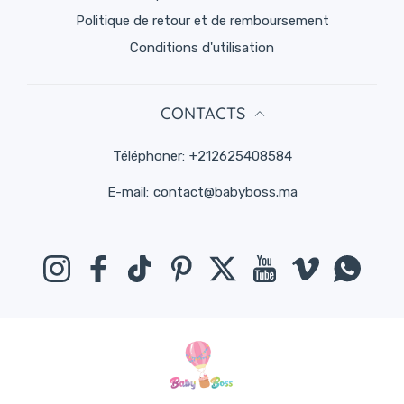
Politique de retour et de remboursement
Conditions d'utilisation
CONTACTS
Téléphoner:
+212625408584
E-mail:
contact@babyboss.ma
Instagram
Facebook
TikTok
Pinterest
Twitter
YouTube
Viméo
Whats