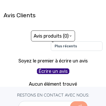
This original, sensory and enriching approach is a real feast
for the senses! Funny animals present their favorite fruits...
Avis Clients
and surprise, it smells good! Children will enjoy discovering
them and choosing their favorite fruit.
With each reading, the child enriches his language and
Avis produits (0)
vocabulary. There are so many things to discover: smells,
Sort reviews by
animal names, colors, and much more.
Dimensions
: 15 x 15 x 3.5 cm
Soyez le premier à écrire un avis
Écrire un avis
Aucun élément trouvé
RESTONS EN CONTACT AVEC NOUS: