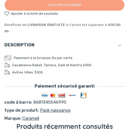
AJOUTER AU PANIER
ajouter à la liste de souhaits
Bénéficiez de
LIVRAISON GRATUITE
si l'achat est supérieur à
400.00
dh
DESCRIPTION
Pack de 5 bodies en coton pour bébé, couleur lilas
Paiement à la livraison Ou par carte
Casablanca Rabat, Temara, Salé et Kenitra 20Dh
Autres Villes 35Dh
Paiement sécurisé garanti
Moyens de paiement
code à barre:
8681345546990
type de produit:
Pack naissance
Marque:
Caramell
Produits récemment consultés