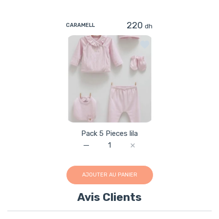
220
dh
CARAMELL
Ajouter à la liste de sou
Pack 5 Pieces lila
Augmenter la quantité de Pack 5 Pieces l
Augmenter la quantité de P
AJOUTER AU PANIER
Avis Clients