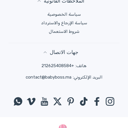
الملاحظات القانونية
سياسة الخصوصية
سياسة الإرجاع والاسترداد
شروط الاستعمال
جهات الاتصال
هاتف:
+212625408584
البريد الإلكتروني:
contact@babyboss.ma
انستغرام
فيسبوك
تيك توك
بينتيريست
تويتر
موقع يوتيوب
فيميو
واتس ا